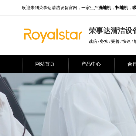
欢迎来到荣事达清洁设备官网，一家生产
洗地机
，
扫地机
，
荣事达清洁设
诚信 / 务实 / 完善 / 快速 / 
网站首页
产品中心
合