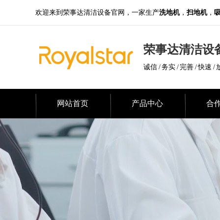
欢迎来到荣事达清洁设备官网，一家生产
洗地机
，
扫地机
，
荣事达清洁设
诚信 / 务实 / 完善 / 快速 / 
网站首页
产品中心
合