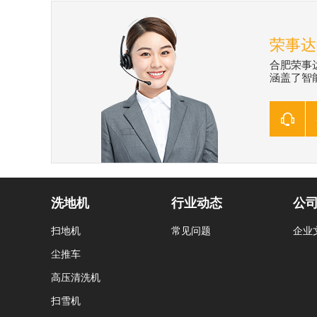
荣事达
合肥荣事
涵盖了智能
洗地机
行业动态
公
扫地机
常见问题
企业
尘推车
高压清洗机
扫雪机