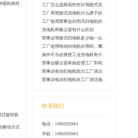
种面积相对
工厂怎么选择高性价比驾驶式洗地机
工厂用驾驶式洗地机什么牌子好，多少钱
工厂使用荣事达封闭式扫地机的优势与特点
洗地机和吸尘器有什么区别
荣事达驾驶式扫地机多少钱一台？适合工厂使用吗
工厂使用电动扫地机好用吗​，哪个牌子的地面清扫车好用
操作不当会致使工业洗地机有什么损害
荣事达吸尘器有效处理工厂车间粉尘问题
荣事达电动扫地机助力工厂清洁
荣事达电动扫地机​在工厂清洁领域的应用越来越广泛
联系我们
通过旋转刷
电话：19965035061
动驱动方式
手机：19965035061