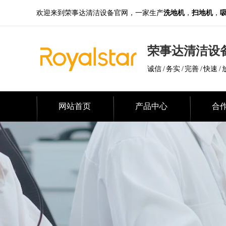
欢迎来到荣事达清洁设备官网，一家生产
洗地机
，
扫地机
，
荣事达清洁设
诚信 / 务实 / 完善 / 快速 / 
网站首页
产品中心
合